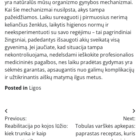
yra natūralūs mūsų organizmo gynybos mechanizmai.
Kai šie mechanizmai nusilpsta, akys tampa
pažeidžiamos. Laiku sureaguoti į pirmuosius nerimą
keliančius ženklus, laikytis higienos normų ir
neeksperimentuoti su savo regėjimu – tai pagrindiniai
žingsniai, padedantys išsaugoti akių sveikatą visą
gyvenimą. Jei jaučiate, kad situacija tampa
nekontroliuojama, nedelsdami ieškokite profesionalios
medicininės pagalbos, nes laiku pradėtas gydymas yra
sėkmės garantas, apsaugantis nuo galimų komplikacijų
ir užtikrinantis aiškų matymą ilgus metus.
Posted in
Ligos
Navigacija
Previous:
Next:
tarp
Reabilitacija po kojos lūžio:
Tobulas varškės apkepas:
įrašų
kiek trunka ir kaip
paprastas receptas, kuris