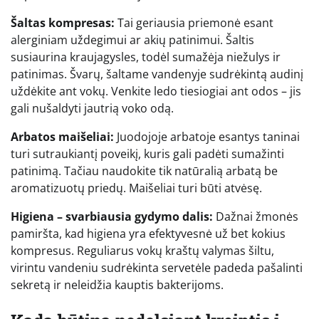
Šaltas kompresas:
Tai geriausia priemonė esant
alerginiam uždegimui ar akių patinimui. Šaltis
susiaurina kraujagysles, todėl sumažėja niežulys ir
patinimas. Švarų, šaltame vandenyje sudrėkintą audinį
uždėkite ant vokų. Venkite ledo tiesiogiai ant odos – jis
gali nušaldyti jautrią voko odą.
Arbatos maišeliai:
Juodojoje arbatoje esantys taninai
turi sutraukiantį poveikį, kuris gali padėti sumažinti
patinimą. Tačiau naudokite tik natūralią arbatą be
aromatizuotų priedų. Maišeliai turi būti atvėsę.
Higiena – svarbiausia gydymo dalis:
Dažnai žmonės
pamiršta, kad higiena yra efektyvesnė už bet kokius
kompresus. Reguliarus vokų kraštų valymas šiltu,
virintu vandeniu sudrėkinta servetėle padeda pašalinti
sekretą ir neleidžia kauptis bakterijoms.