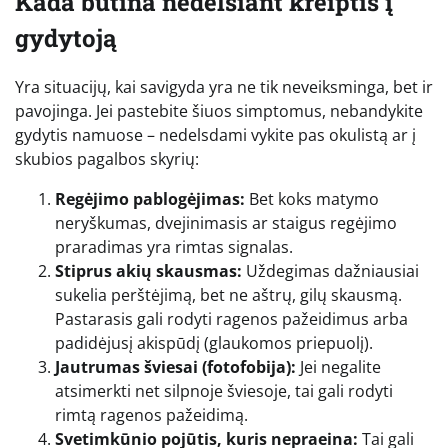
Kada būtina nedelsiant kreiptis į
gydytoją
Yra situacijų, kai savigyda yra ne tik neveiksminga, bet ir
pavojinga. Jei pastebite šiuos simptomus, nebandykite
gydytis namuose – nedelsdami vykite pas okulistą ar į
skubios pagalbos skyrių:
Regėjimo pablogėjimas:
Bet koks matymo
neryškumas, dvejinimasis ar staigus regėjimo
praradimas yra rimtas signalas.
Stiprus akių skausmas:
Uždegimas dažniausiai
sukelia perštėjimą, bet ne aštrų, gilų skausmą.
Pastarasis gali rodyti ragenos pažeidimus arba
padidėjusį akispūdį (glaukomos priepuolį).
Jautrumas šviesai (fotofobija):
Jei negalite
atsimerkti net silpnoje šviesoje, tai gali rodyti
rimtą ragenos pažeidimą.
Svetimkūnio pojūtis, kuris nepraeina:
Tai gali