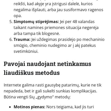
reikšti, kad akyje yra įstrigusi dalelė, kurios
negalima išplauti, arba jau susiformavo ragenos
opa.
Simptomų stiprėjimas:
Jei per 48 valandas
taikant namines priemones situacija negerėja
arba tampa tik blogesnė.
Trauma:
Jei uždegimas prasidėjo po mechaninio
smūgio, cheminio nudegimo ar į akį patekus
svetimkūniui.
Pavojai naudojant netinkamus
liaudiškus metodus
Internete galima rasti gausybę patarimų, kurie ne tik
nepadeda, bet ir gali sukelti sunkias komplikacijas.
Būtina vengti šių „gydymo“ metodų:
Motinos pienas:
Nors teigiama, kad jis turi