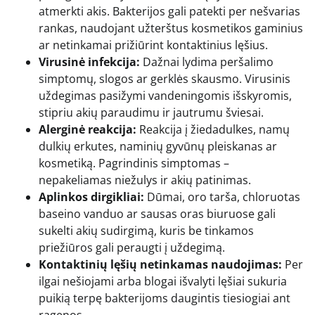
atmerkti akis. Bakterijos gali patekti per nešvarias
rankas, naudojant užterštus kosmetikos gaminius
ar netinkamai prižiūrint kontaktinius lęšius.
Virusinė infekcija:
Dažnai lydima peršalimo
simptomų, slogos ar gerklės skausmo. Virusinis
uždegimas pasižymi vandeningomis išskyromis,
stipriu akių paraudimu ir jautrumu šviesai.
Alerginė reakcija:
Reakcija į žiedadulkes, namų
dulkių erkutes, naminių gyvūnų pleiskanas ar
kosmetiką. Pagrindinis simptomas –
nepakeliamas niežulys ir akių patinimas.
Aplinkos dirgikliai:
Dūmai, oro tarša, chloruotas
baseino vanduo ar sausas oras biuruose gali
sukelti akių sudirgimą, kuris be tinkamos
priežiūros gali peraugti į uždegimą.
Kontaktinių lęšių netinkamas naudojimas:
Per
ilgai nešiojami arba blogai išvalyti lęšiai sukuria
puikią terpę bakterijoms daugintis tiesiogiai ant
ragenos.