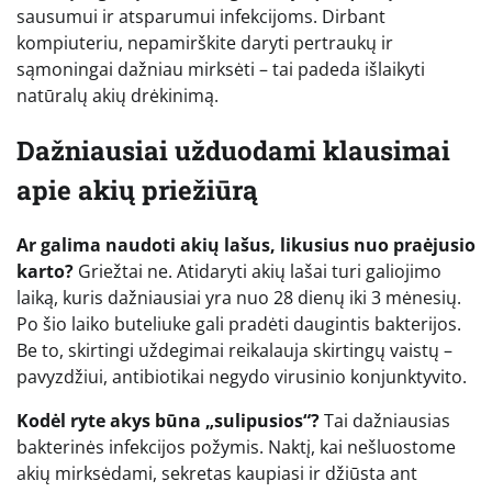
sausumui ir atsparumui infekcijoms. Dirbant
kompiuteriu, nepamirškite daryti pertraukų ir
sąmoningai dažniau mirksėti – tai padeda išlaikyti
natūralų akių drėkinimą.
Dažniausiai užduodami klausimai
apie akių priežiūrą
Ar galima naudoti akių lašus, likusius nuo praėjusio
karto?
Griežtai ne. Atidaryti akių lašai turi galiojimo
laiką, kuris dažniausiai yra nuo 28 dienų iki 3 mėnesių.
Po šio laiko buteliuke gali pradėti daugintis bakterijos.
Be to, skirtingi uždegimai reikalauja skirtingų vaistų –
pavyzdžiui, antibiotikai negydo virusinio konjunktyvito.
Kodėl ryte akys būna „sulipusios“?
Tai dažniausias
bakterinės infekcijos požymis. Naktį, kai nešluostome
akių mirksėdami, sekretas kaupiasi ir džiūsta ant