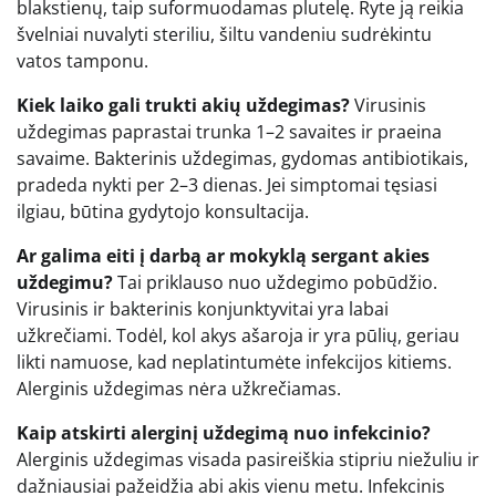
blakstienų, taip suformuodamas plutelę. Ryte ją reikia
švelniai nuvalyti steriliu, šiltu vandeniu sudrėkintu
vatos tamponu.
Kiek laiko gali trukti akių uždegimas?
Virusinis
uždegimas paprastai trunka 1–2 savaites ir praeina
savaime. Bakterinis uždegimas, gydomas antibiotikais,
pradeda nykti per 2–3 dienas. Jei simptomai tęsiasi
ilgiau, būtina gydytojo konsultacija.
Ar galima eiti į darbą ar mokyklą sergant akies
uždegimu?
Tai priklauso nuo uždegimo pobūdžio.
Virusinis ir bakterinis konjunktyvitai yra labai
užkrečiami. Todėl, kol akys ašaroja ir yra pūlių, geriau
likti namuose, kad neplatintumėte infekcijos kitiems.
Alerginis uždegimas nėra užkrečiamas.
Kaip atskirti alerginį uždegimą nuo infekcinio?
Alerginis uždegimas visada pasireiškia stipriu niežuliu ir
dažniausiai pažeidžia abi akis vienu metu. Infekcinis