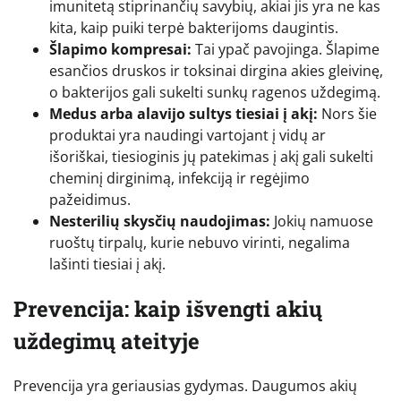
imunitetą stiprinančių savybių, akiai jis yra ne kas
kita, kaip puiki terpė bakterijoms daugintis.
Šlapimo kompresai:
Tai ypač pavojinga. Šlapime
esančios druskos ir toksinai dirgina akies gleivinę,
o bakterijos gali sukelti sunkų ragenos uždegimą.
Medus arba alavijo sultys tiesiai į akį:
Nors šie
produktai yra naudingi vartojant į vidų ar
išoriškai, tiesioginis jų patekimas į akį gali sukelti
cheminį dirginimą, infekciją ir regėjimo
pažeidimus.
Nesterilių skysčių naudojimas:
Jokių namuose
ruoštų tirpalų, kurie nebuvo virinti, negalima
lašinti tiesiai į akį.
Prevencija: kaip išvengti akių
uždegimų ateityje
Prevencija yra geriausias gydymas. Daugumos akių