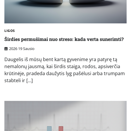
LIGOS
Širdies permušimai nuo streso: kada verta sunerimti?
2026 19 Sausio
Daugelis iš mūsų bent kartą gyvenime yra patyrę tą
nemalonų jausmą, kai širdis staiga, rodos, apsiverčia
krūtinėje, pradeda daužytis lyg pašėlusi arba trumpam
stabteli ir […]