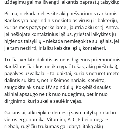
uždegimų galima išvengti laikantis paprastų taisyklių:
Pirma, niekada nelieskite akių nešvariomis rankomis.
Rankos yra pagrindinis nešiotojas virusų ir bakterijų,
kurias mes patys perkeliame į jautrią akių sritį. Antra,
jei nešiojate kontaktinius lęšius, griežtai laikykitės jų
higienos taisyklių – niekada nemiegokite su lęšiais, jei
jie tam neskirti, ir laiku keiskite lęšių konteinerį.
Trečia, venkite dalintis asmens higienos priemonėmis.
Rankšluosčiai, kosmetika (ypač tušas, akių pieštukai),
pagalvės užvalkalai – tai daiktai, kuriais neturėtumėte
dalintis su kitais, net ir šeimos nariais. Ketvirta,
saugokite akis nuo UV spindulių. Kokybiški saulės
akiniai apsaugo ne tik nuo nudegimų, bet ir nuo
dirginimo, kurį sukelia saulė ir vėjas.
Galiausiai, atkreipkite dėmesį į savo mitybą ir darbo
vietos ergonomiką. Vitaminų A, C, E bei omega-3
riebalų rūgščių trūkumas gali daryti įtaką akių