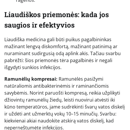
Liaudiškos priemonės: kada jos
saugios ir efektyvios
Liaudiška medicina gali būti puikus pagalbininkas
mažinant lengvą diskomfortą, mažinant patinimą ar
nuraminant sudirgusią odą aplink akis. Tačiau svarbu
pabrėžti: šios priemonės tėra pagalbinės ir negali
išgydyti sunkios infekcijos.
Ramunėlių kompresai:
Ramunėlės pasižymi
natūraliomis antibakterinėmis ir raminančiomis
savybėmis. Norint paruošti kompresą, reikia užplikyti
džiovintų ramunėlių žiedų, leisti nuovirui atvėsti iki
kūno temperatūros, jame sudrėkinti švarų vatos diskelį
ir uždėti ant užmerktų vokų 10–15 minučių. Svarbu:
kiekvienai akiai naudokite atskirą vatos diskelį, kad
neperneštumėte infekcijos.