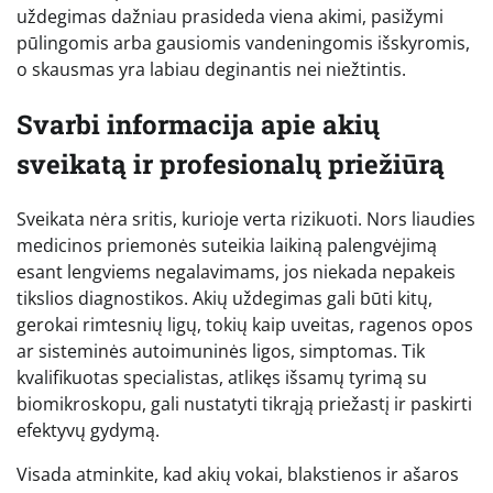
uždegimas dažniau prasideda viena akimi, pasižymi
pūlingomis arba gausiomis vandeningomis išskyromis,
o skausmas yra labiau deginantis nei niežtintis.
Svarbi informacija apie akių
sveikatą ir profesionalų priežiūrą
Sveikata nėra sritis, kurioje verta rizikuoti. Nors liaudies
medicinos priemonės suteikia laikiną palengvėjimą
esant lengviems negalavimams, jos niekada nepakeis
tikslios diagnostikos. Akių uždegimas gali būti kitų,
gerokai rimtesnių ligų, tokių kaip uveitas, ragenos opos
ar sisteminės autoimuninės ligos, simptomas. Tik
kvalifikuotas specialistas, atlikęs išsamų tyrimą su
biomikroskopu, gali nustatyti tikrąją priežastį ir paskirti
efektyvų gydymą.
Visada atminkite, kad akių vokai, blakstienos ir ašaros