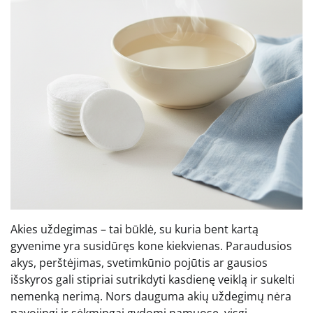
Akies uždegimas – tai būklė, su kuria bent kartą
gyvenime yra susidūręs kone kiekvienas. Paraudusios
akys, perštėjimas, svetimkūnio pojūtis ar gausios
išskyros gali stipriai sutrikdyti kasdienę veiklą ir sukelti
nemenką nerimą. Nors dauguma akių uždegimų nėra
pavojingi ir sėkmingai gydomi namuose, visgi