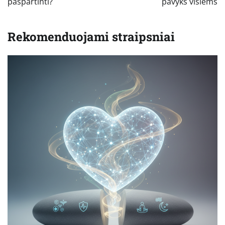
paspartinti?
pavyks visiems
Rekomenduojami straipsniai