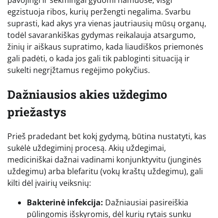
egzistuoja ribos, kurių peržengti negalima. Svarbu
suprasti, kad akys yra vienas jautriausių mūsų organų,
todėl savarankiškas gydymas reikalauja atsargumo,
žinių ir aiškaus supratimo, kada liaudiškos priemonės
gali padėti, o kada jos gali tik pabloginti situaciją ir
sukelti negrįžtamus regėjimo pokyčius.
Dažniausios akies uždegimo
priežastys
Prieš pradedant bet kokį gydymą, būtina nustatyti, kas
sukėlė uždegiminį procesą. Akių uždegimai,
mediciniškai dažnai vadinami konjunktyvitu (junginės
uždegimu) arba blefaritu (vokų kraštų uždegimu), gali
kilti dėl įvairių veiksnių:
Bakterinė infekcija:
Dažniausiai pasireiškia
pūlingomis išskyromis, dėl kurių rytais sunku