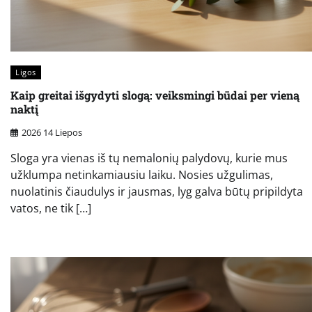
Ligos
Kaip greitai išgydyti slogą: veiksmingi būdai per vieną
naktį
2026 14 Liepos
Sloga yra vienas iš tų nemalonių palydovų, kurie mus
užklumpa netinkamiausiu laiku. Nosies užgulimas,
nuolatinis čiaudulys ir jausmas, lyg galva būtų pripildyta
vatos, ne tik […]