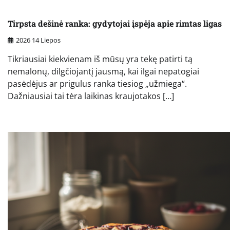
Tirpsta dešinė ranka: gydytojai įspėja apie rimtas ligas
2026 14 Liepos
Tikriausiai kiekvienam iš mūsų yra tekę patirti tą
nemalonų, dilgčiojantį jausmą, kai ilgai nepatogiai
pasėdėjus ar prigulus ranka tiesiog „užmiega“.
Dažniausiai tai tėra laikinas kraujotakos […]