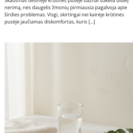
Skausmas dešinėje krūtinės pusėje dažnai sukelia didelį
nerimą, nes daugelis žmonių pirmiausia pagalvoja apie
širdies problemas. Visgi, skirtingai nei kairėje krūtinės
pusėje jaučiamas diskomfortas, kuris […]