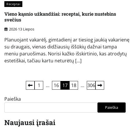
Receptai
Vieno kąsnio užkandžiai: receptai, kurie nustebins
svečius
2026 13 Liepos
Planuojant vakarėlį, gimtadienį ar tiesiog jaukią vakarienę
su draugais, vienas didžiausių iššūkių dažnai tampa
meniu paruošimas. Norisi kažko išskirtinio, kas atrodytų
estetiškai, tačiau kartu neturėtų […]
Įrašų
1
…
16
17
18
…
306
puslapiavimas
Paieška
Paieška
Naujausi įrašai