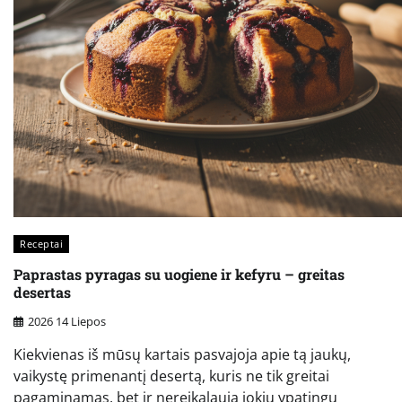
Receptai
Paprastas pyragas su uogiene ir kefyru – greitas
desertas
2026 14 Liepos
Kiekvienas iš mūsų kartais pasvajoja apie tą jaukų,
vaikystę primenantį desertą, kuris ne tik greitai
pagaminamas, bet ir nereikalauja jokių ypatingų