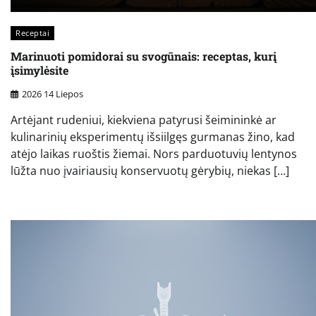
Receptai
Marinuoti pomidorai su svogūnais: receptas, kurį
įsimylėsite
2026 14 Liepos
Artėjant rudeniui, kiekviena patyrusi šeimininkė ar
kulinarinių eksperimentų išsiilgęs gurmanas žino, kad
atėjo laikas ruoštis žiemai. Nors parduotuvių lentynos
lūžta nuo įvairiausių konservuotų gėrybių, niekas […]