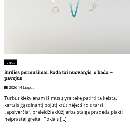
Ligos
Širdies permušimai: kada tai nuovargis, o kada –
pavojus
2026 14 Liepos
Turbūt kiekvienam iš mūsų yra tekę patirti tą keistą,
kartais gąsdinantį pojūtį krūtinėje: širdis tarsi
„apsiverčia“, praleidžia dūžį arba staiga pradeda plakti
neįprastai greitai. Tokiais […]