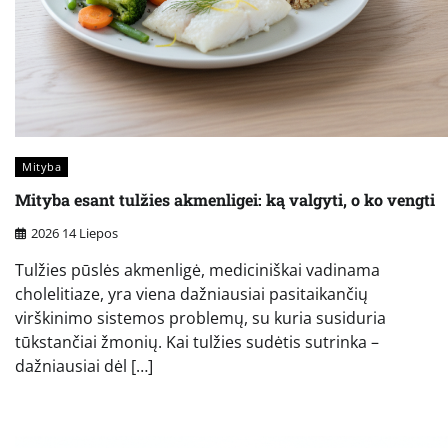
Mityba
Mityba esant tulžies akmenligei: ką valgyti, o ko vengti
2026 14 Liepos
Tulžies pūslės akmenligė, mediciniškai vadinama
cholelitiaze, yra viena dažniausiai pasitaikančių
virškinimo sistemos problemų, su kuria susiduria
tūkstančiai žmonių. Kai tulžies sudėtis sutrinka –
dažniausiai dėl […]