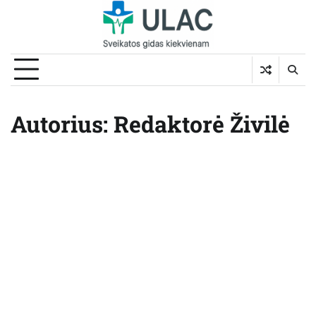
Skip
to
content
Autorius:
Redaktorė Živilė