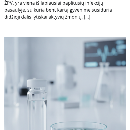
ŽPV, yra viena iš labiausiai paplitusių infekcijų
pasaulyje, su kuria bent kartą gyvenime susiduria
didžioji dalis lytiškai aktyvių žmonių. […]