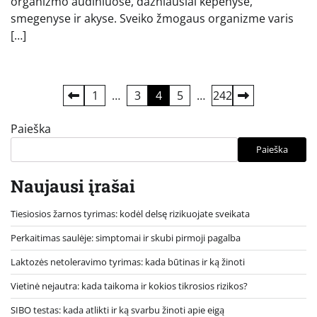
organizmo audiniuose, dažniausiai kepenyse,
smegenyse ir akyse. Sveiko žmogaus organizme varis
[…]
Įrašų
1
…
3
4
5
…
242
puslapiavimas
Paieška
Paieška
Naujausi įrašai
Tiesiosios žarnos tyrimas: kodėl delsę rizikuojate sveikata
Perkaitimas saulėje: simptomai ir skubi pirmoji pagalba
Laktozės netoleravimo tyrimas: kada būtinas ir ką žinoti
Vietinė nejautra: kada taikoma ir kokios tikrosios rizikos?
SIBO testas: kada atlikti ir ką svarbu žinoti apie eigą