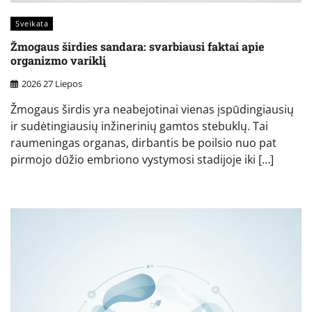
Sveikata
Žmogaus širdies sandara: svarbiausi faktai apie
organizmo variklį
2026 27 Liepos
Žmogaus širdis yra neabejotinai vienas įspūdingiausių
ir sudėtingiausių inžinerinių gamtos stebuklų. Tai
raumeningas organas, dirbantis be poilsio nuo pat
pirmojo dūžio embriono vystymosi stadijoje iki […]