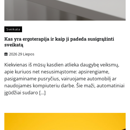
Sveikata
Kas yra ergoterapija ir kaip ji padeda susigrąžinti
sveikatą
2026 29 Liepos
Kiekvienas iš mūsų kasdien atlieka daugybę veiksmų,
apie kuriuos net nesusimąstome: apsirengiame,
pasigaminame pusryčius, vairuojame automobilį ar
naudojamės kompiuteriu darbe. Šie maži, automatiniai
įgūdžiai sudaro […]